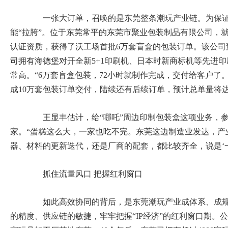
一张大订单，召唤的是东莞整条潮玩产业链。为保证
能“拉胯”。位于东莞常平的东莞市聚业包装制品有限公司，就
认证资质，获得了沃工场首批6万套盲盒的包装订单。该公司
司拥有海德堡对开全新5+1印刷机、日本时新商标机等先进
常高。“6万套盲盒包装，72小时就制作完成，交付给客户了
成10万套包装订单交付，陆续还有后续订单，预计总单量将达
王显丰估计，给“哪吒”周边印制包装盒这项业务，参
家。“蛋糕这么大，一家也吃不完。东莞这边制造业发达，产
器、材料的更新迭代，还是厂商的配套，都比较齐全，说是‘一
抓住流量风口 把握红利窗口
如此高效协同的背后，是东莞潮玩产业成体系、成规
的精度、供应链的敏捷，牢牢把握“IP经济”的红利窗口期。公