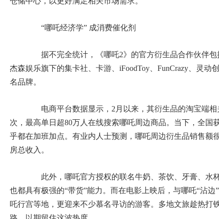
仓储中心，以更好满足相关市场需求。
“哪吒经济学” 成消费催化剂
据不完全统计，《哪吒2》的官方衍生品合作伙伴包
杰森娱乐旗下的集卡社、卡游、iFoodToy、FunCrazy、
名品牌。
电商平台数据显示，2月以来，其衍生品的淘宝端相关搜
次，最高单日超80万人在线搜索哪吒周边商品。当下，全国
乎都在加班加点。有业内人士预测，哪吒周边衍生品销售额很
房总收入。
此外，哪吒官方授权的联名牛奶、茶饮、牙膏、水杯，
也都具有极强的“带货”能力。而在电影上映后，与哪吒“沾边
吒行宫等地，更迎来不少慕名寻访的游客。多地文旅趁热打铁
路，以期留住这波热度。