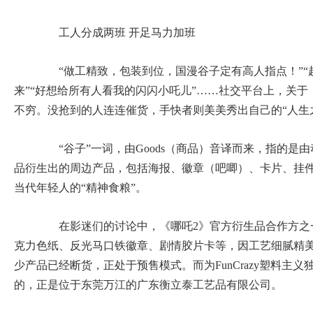
工人分成两班 开足马力加班
“做工精致，包装到位，国漫谷子定有高人指点！”“
来”“好想给所有人看我的闪闪小吒儿”……社交平台上，关于
不穷。没抢到的人连连催货，手快者则美美秀出自己的“人生
“谷子”一词，由Goods（商品）音译而来，指的是
品衍生出的周边产品，包括海报、徽章（吧唧）、卡片、挂
当代年轻人的“精神食粮”。
在影迷们的讨论中，《哪吒2》官方衍生品合作方之一，F
克力色纸、反光马口铁徽章、剧情胶片卡等，因工艺细腻精
少产品已经断货，正处于预售模式。而为FunCrazy塑料主
的，正是位于东莞万江的广东衡立泰工艺品有限公司。