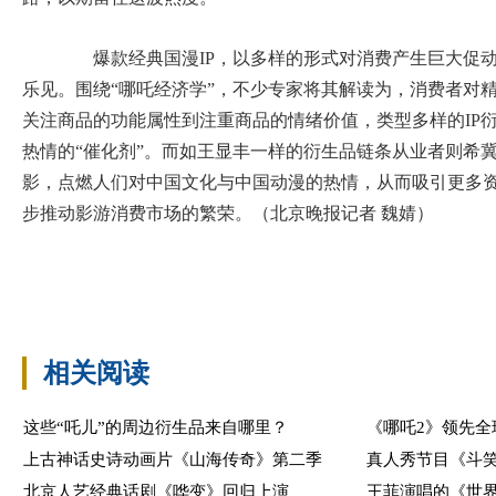
爆款经典国漫IP，以多样的形式对消费产生巨大促动
乐见。围绕“哪吒经济学”，不少专家将其解读为，消费者对
关注商品的功能属性到注重商品的情绪价值，类型多样的IP
热情的“催化剂”。而如王显丰一样的衍生品链条从业者则希
影，点燃人们对中国文化与中国动漫的热情，从而吸引更多
步推动影游消费市场的繁荣。（北京晚报记者 魏婧）
相关阅读
这些“吒儿”的周边衍生品来自哪里？
《哪吒2》领先全
上古神话史诗动画片《山海传奇》第二季
真人秀节目《斗
北京人艺经典话剧《哗变》回归上演
王菲演唱的《世