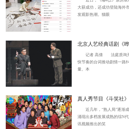
近日，《哪吒2》票房表现
大获成功，还成功登陆海外
发观影热潮。猫眼
北京人艺经典话剧《
记者 高倩 法庭质询开
快节奏的台词推动剧情一路
量。本
真人秀节目《斗笑社
近几年，“熟人局”逐渐成
涌现出多档发展成熟的综N
讯视频推出的笑