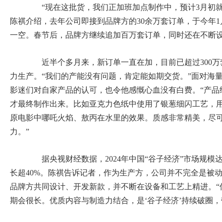
“现在这批货，我们正加班加点制作中，预计3月初就
陈祺介绍，去年公司即接到品牌方的30余万套订单，于今年
一空。春节后，品牌方继续追加百万套订单，同时还在不断
近半个多月来，新订单一直在加，目前已超过300万
力生产。“我们的产能没有问题，肯定能如期交货。”面对海
影迷们对自家产品的认可，也令他感慨心血没有白费。“产品
才最终制作出来。比如亚克力色纸中使用了银葱细闪工艺，
原电影中哪吒火焰、敖丙在水里的效果。质感非常精美，尽可
力。”
据央视财经数据，2024年中国“谷子经济”市场规模达
长超40%。陈祺告诉记者，作为生产方，公司并不完全是被
品牌方共同设计、开发新款，并不断在设备和工艺上精进。“
期会很长。优质内容与制造力结合，是‘谷子经济’持续破圈，