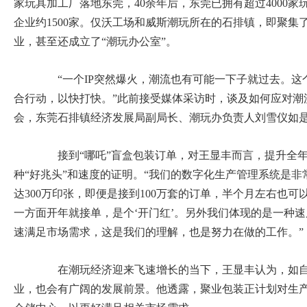
家玩具加工厂落地东莞，40余年后，东莞已拥有超过4000
企业约1500家。仅沃工场和威斯潮玩所在的石排镇，即聚集了
业，甚至还成立了“潮玩办公室”。
“一个IP突然爆火，潮流也有可能一下子就过去。这
合行动，以快打快。”此前接受媒体采访时，谈及如何应对潮
会，东莞石排镇经济发展局副局长、潮玩办负责人刘雪仪如
接到“哪吒”盲盒包装订单，对王显丰而言，提升全年
种“好兆头”和速度的证明。“我们的数字化生产管理系统是
达300万印张，即便是接到100万套的订单，半个月左右也
一方面开年就接单，是个‘开门红’。另外我们体现的是一种
速满足市场需求，这是我们的理解，也是努力在做的工作。”
在潮玩经济迎来飞速增长的当下，王显丰认为，如自
业，也会有广阔的发展前景。他透露，聚业包装正计划对生