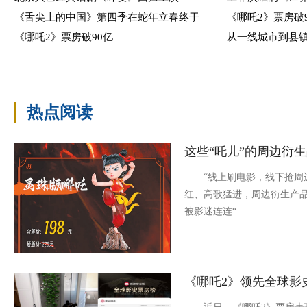
《舌尖上的中国》第四季在蛇年立春终于
《哪吒2》票房破
《哪吒2》票房破90亿
从一线城市到县镇
热点阅读
这些“吒儿”的周边衍
“线上刷电影，线下抢周边
红、高歌猛进，周边衍生产
被影迷连连“
《哪吒2》领先全球影