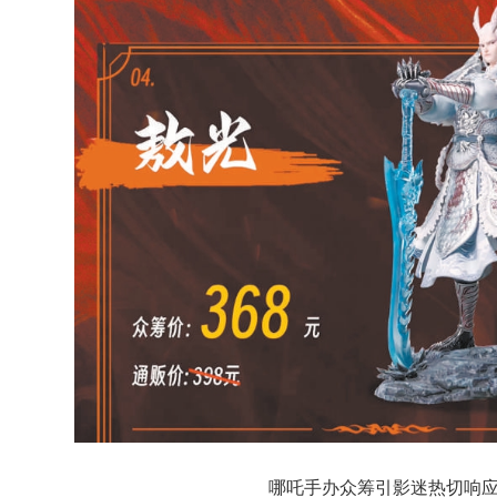
哪吒手办众筹引影迷热切响