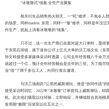
“冰墩墩式”续集 全凭产业聚集
相关衍生品销售热火朝天、一“吒”难求，不免令人想
的场景。同样madein. 东莞，同样一“墩”难求，同样是年
作生产，犹如上演着冰墩墩的“续集”。
只不过，这一次生产商们在面对超大订单时，显得更
于东莞石排镇，接下迷你公仔上亿元大单的沃工场文化（东
孙文科接受多家媒体采访时透露，公司去年经营额八千余万元
就超过一个亿，预计全年经营额会是去年的三倍。为了能尽
业“借”了两千多位工人，向同行发出邀请。
与沃工场相距7公里的威斯潮玩，便是“协同作战”的
接受采访时回忆，2022年“冰墩墩”订单曾找上威斯潮玩，却
机。此次他们吸取以往经验，立即响应，并继续联合其他模
发周期“极限”压缩至以往五分之一。