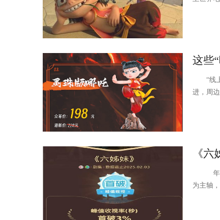
这些
“线上
进，周边
《六
年代家
为主轴，