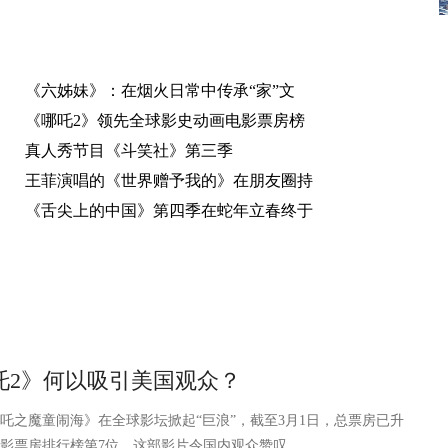
《六姊妹》：在烟火日常中传承“家”文
《哪吒2》领先全球影史动画电影票房榜
真人秀节目《斗笑社》第三季
王菲演唱的《世界赠予我的》在朋友圈持
《舌尖上的中国》第四季在蛇年立春终于
吒2》何以吸引美国观众？
魔童闹海》在全球影坛掀起“巨浪”，截至3月1日，总票房已升
影票房排行榜第7位。这部影片令国内观众赞叹