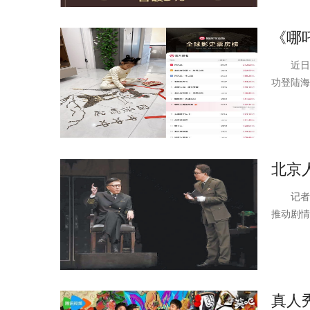
《哪
近日，
功登陆海
北京
记者 
推动剧情
真人