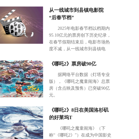
从一线城市到县镇电影院
“后春节档”
2025年电影春节档以档期内
95.10亿元的票房创下历史纪录，
在春节假期结束后，电影市场热
度不减，从一线城市到县镇电
《哪吒2》票房破90亿
据网络平台数据（灯塔专业
版），《哪吒之魔童闹海》总票
房（含点映及预售）已突破90亿
元。
《哪吒2》8日在美国洛杉矶
的好莱坞T
《哪吒之魔童闹海》（下
称“《哪吒2》”）在成为中国影史