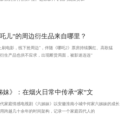
“吒儿”的周边衍生品来自哪里？
刷电影，线下抢周边”，伴随《哪吒2》票房持续飘红、高歌猛
衍生产品也供不应求，出现断货局面，被影迷连连“
姊妹》：在烟火日常中传承“家”文
庭情感电视剧《六姊妹》以安徽淮南小城中何家六姊妹的成长
用跨越几十余年的时间架构，记录一个家庭四代人的