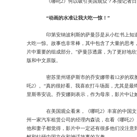
《哪吒2》何以吸引美国观众？本报记者日前
“动画的水准让我大吃一惊！”
印第安纳波利斯的萨曼莎是从小红书上知道《
大吃一惊。故事也非常棒，其中包含了大量的思考
片中重要的组成部分。”萨曼莎透露，为了更好地欣
版和中文原版。
密苏里州堪萨斯市的乔安娜带着12岁的双胞
吒2》。“真的很好看。我喜欢打斗场面，尤其是最
里斯蒂安说。乔安娜则表示，作为母亲，影片中让
在美国观众看来，《哪吒2》丰富的中国文
州一家汽车租赁公司的经理内森说，在看《哪吒2》
他和妻子都觉得，影片中一定还有很多他们没注意
解和钻研中国文化和神话故事的兴趣。