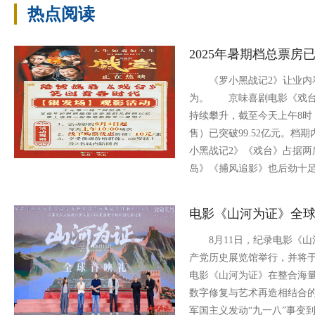
热点阅读
2025年暑期档总票房已
《罗小黑战记2》让业内
为。 京味喜剧电影《戏
持续攀升，截至今天上午8时，
售）已突破99.52亿元。档
小黑战记2》《戏台》占据两
岛》《捕风追影》也后劲十
电影《山河为证》全
8月11日，纪录电影《山
产党历史展览馆举行，并将于
电影《山河为证》在整合海
数字修复与艺术再造相结合的
军国主义发动“九一八”事变到