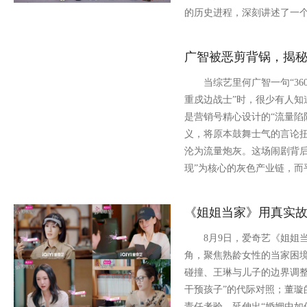
的历史进程，深刻讲述了一
广智被恶剪背锅，揭秘
当综艺里何广智一句“360
重戍边战士”时，很少有人知
是营销号精心设计的“流量陷
义，将原本鼓舞士气的言论
沦为流量炮灰。这场闹剧背后
现”为核心的灰色产业链，而
《姐姐当家》用真实
8月9日，爱奇艺《姐姐当家
角，聚焦熟龄女性的当家困
碰撞、王琳与儿子的边界调整
干预孩子”的代际对照；董璇
责任考验，延伸出“婚姻中如