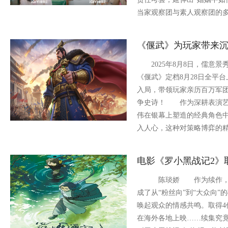
当家观察团与素人观察团的
《偃武》为玩家带来
2025年8月8日，儒意景
《偃武》定档8月28日全平
入局，带领玩家亲历百万军
争史诗！ 作为深耕表演艺
伟在银幕上塑造的经典角色中
入人心，这种对策略博弈的
电影《罗小黑战记2》
陈琰娇 作为续作，动画
成了从“粉丝向”到“大众向
唤起观众的情感共鸣。取得4
在海外各地上映……续集究