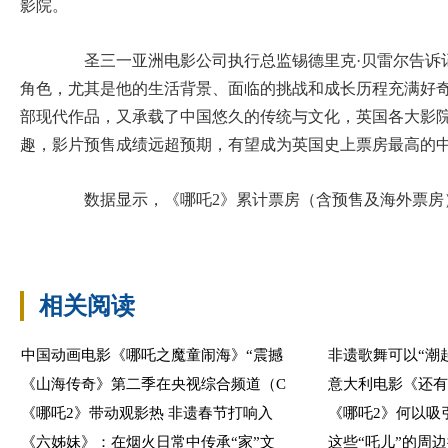
影院。
圣三一亚洲电影公司执行总监锡德里克·贝雷尔告诉
角色，尤其是他的生活背景、面临的挑战和成长历程充满好奇
部现代作品，又承载了中国悠久的传统与文化，英国各大影
趣，影片预售成绩远超预期，有望成为英国史上票房最高的
数据显示，《哪吒2》累计票房（含预售及海外票房）
相关阅读
中国动画电影《哪吒之魔童闹海》“震撼
非遗歌舞可以“潮
《山海传奇》第二季在央视综合频道（C
意大利电影《还有
《哪吒2》带动观影热 非遗春节打响入
《哪吒2》何以吸
《六姊妹》：在烟火日常中传承“家”文
这些“吒儿”的周