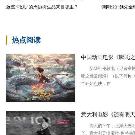
这些“吒儿”的周边衍生品来自哪里？
《哪吒2》领先全
热点阅读
中国动画电影《哪吒之
新华社伦敦电（记者章博
吒之魔童闹海》（以下简称《
兰开始点映，在
意大利电影《还有明
周六的下午，上海大光明
了。意大利导演宝拉·柯特莱