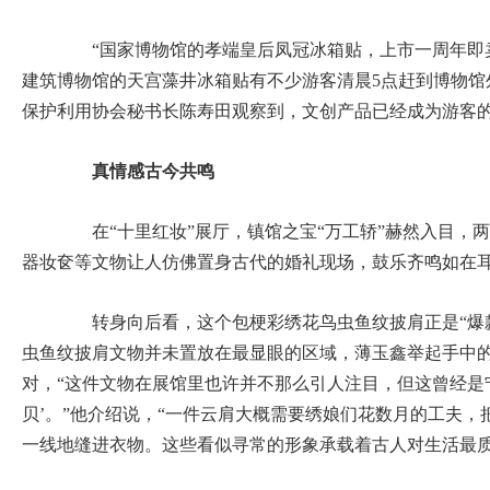
“国家博物馆的孝端皇后凤冠冰箱贴，上市一周年即卖
建筑博物馆的天宫藻井冰箱贴有不少游客清晨5点赶到博物馆
保护利用协会秘书长陈寿田观察到，文创产品已经成为游客
真情感古今共鸣
在“十里红妆”展厅，镇馆之宝“万工轿”赫然入目，
器妆奁等文物让人仿佛置身古代的婚礼现场，鼓乐齐鸣如在
转身向后看，这个包梗彩绣花鸟虫鱼纹披肩正是“爆款
虫鱼纹披肩文物并未置放在最显眼的区域，薄玉鑫举起手中
对，“这件文物在展馆里也许并不那么引人注目，但这曾经是
贝’。”他介绍说，“一件云肩大概需要绣娘们花数月的工夫，
一线地缝进衣物。这些看似寻常的形象承载着古人对生活最质