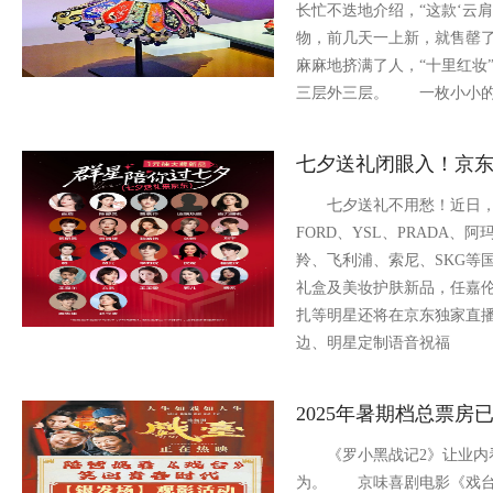
长忙不迭地介绍，“这款‘云
物，前几天一上新，就售罄了
麻麻地挤满了人，“十里红妆
三层外三层。 一枚小小
七夕送礼闭眼入！京
七夕送礼不用愁！近日，京
FORD、YSL、PRADA、
羚、飞利浦、索尼、SKG等
礼盒及美妆护肤新品，任嘉
扎等明星还将在京东独家直播
边、明星定制语音祝福
2025年暑期档总票房已
《罗小黑战记2》让业内
为。 京味喜剧电影《戏