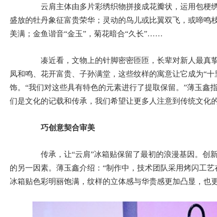
云肩主体由多片彩绣织物拼接成花瓣状，运用包梗绣
盛放的牡丹象征富贵荣华；灵动的鸟儿或比翼双飞，或啼鸣
美满；金鱼谐音“金玉”，菊花暗合“久长”……
凑近看，文物上的针脚密密匝匝，长辈对新人最真挚
凤和鸣、花开富贵、子孙满堂，这些纹样的寓意让它成为“十
饰。“我们对这些具有特色的元素进行了提取保留。”薄玉鑫
们是文化的记载和传承，我们希望让更多人注意到传统文化的
巧创意契合审美
传承，让“云肩”冰箱贴保留了最初的浪漫基因。创新
的另一因素。薄玉鑫介绍：“制作中，技术团队采用烤闪工艺
冰箱贴色彩明丽饱满，纹样的立体感与华贵感更加凸显，也更