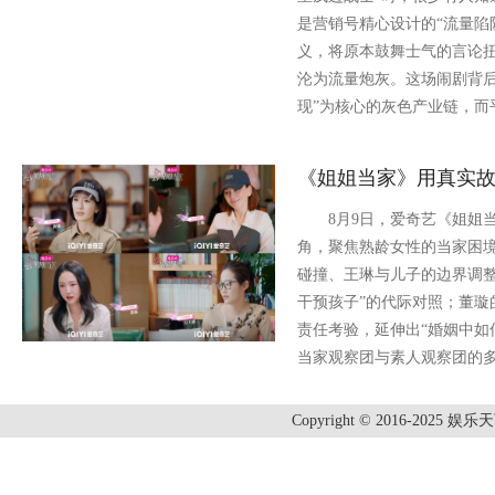
是营销号精心设计的“流量陷
义，将原本鼓舞士气的言论
沦为流量炮灰。这场闹剧背后
现”为核心的灰色产业链，而
《姐姐当家》用真实
8月9日，爱奇艺《姐姐当家
角，聚焦熟龄女性的当家困
碰撞、王琳与儿子的边界调整
干预孩子”的代际对照；董璇
责任考验，延伸出“婚姻中如
当家观察团与素人观察团的
Copyright © 2016-2025