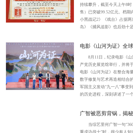
持续攀升，截至今天上午8时，
售）已突破99.52亿元。档
小黑战记2》《戏台》占据两
岛》《捕风追影》也后劲十
电影《山河为证》全
8月11日，纪录电影《山
产党历史展览馆举行，并将于
电影《山河为证》在整合海
数字修复与艺术再造相结合的
军国主义发动“九一八”事变到
的历史进程，深刻讲述了一
广智被恶剪背锅，揭秘
当综艺里何广智一句“360
重戍边战士”时，很少有人知