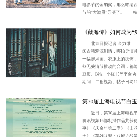
电影节的金豹奖，那么帕纳
节的“大满贯”导演了。 
《藏海传》如何成为“
北京日报记者 金力维 
阅古籍溯源剧情，哪怕导演
一幅屏风画、衣服上的纹饰
些无关情节推动的台词，都
豆瓣、B站、小红书等平台
期间，二创视频、帖子日均
第30届上海电视节白
近日，第30届上海电视节
腾讯视频16部制播作品共获
事》《庆余年第二季》《山
天》《英雄联盟：双城之战