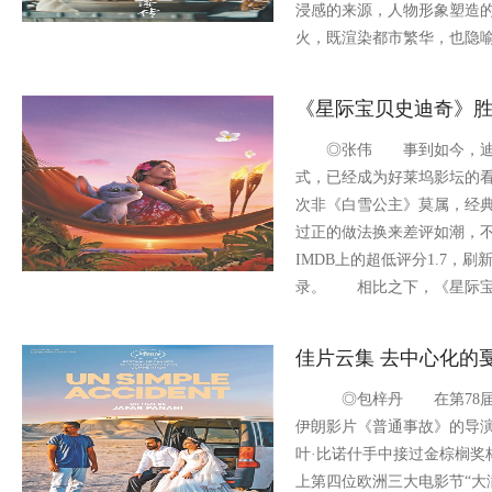
浸感的来源，人物形象塑造
火，既渲染都市繁华，也隐
《星际宝贝史迪奇》
◎张伟 事到如今，迪士
式，已经成为好莱坞影坛的
次非《白雪公主》莫属，经典
过正的做法换来差评如潮，
IMDB上的超低评分1.7，
录。 相比之下，《星际宝
佳片云集 去中心化的
◎包梓丹 在第78届戛
伊朗影片《普通事故》的导演
叶·比诺什手中接过金棕榈奖
上第四位欧洲三大电影节“大