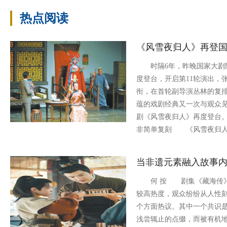
热点阅读
《风雪夜归人》再登
时隔6年，昨晚国家大剧院
度登台，开启第11轮演出，
衔，在首轮副导演丛林的复
蕴的戏剧经典又一次与观众
剧《风雪夜归人》再度登台
非简单复刻 《风雪夜归人
当非遗元素融入故事
何 按 剧集《藏海传》
较高热度，观众纷纷从人性
个方面热议。其中一个共识
浅尝辄止的点缀，而被有机