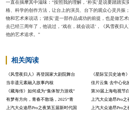
一直在揣摩其中滋味：“按照我的理解，‘朴实’是说要踏踏实
格、科学的创作方法，让台上的演员、台下的观众心灵共振；
物和艺术来说话；‘踏实’是一部作品成功的前提，也是做艺
去已经三周年了，他说过，‘戏在，就会说话’，《风雪夜归
他的艺术追求。”
相关阅读
《风雪夜归人》再登国家大剧院舞台
《星际宝贝史迪奇
当非遗元素融入故事内核
佳片云集 去中心化
《藏海传》如何成为“集体智力游戏”
第30届上海电视节
有梦有方向，青春不散场，2025“青
上汽大众途昂Pro
上汽大众途昂Pro之夜第五届新时代国
上汽大众途昂Pro