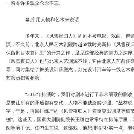
一瞬令许多观众念念不忘。
幕后 用人物和艺术来说话
多年来，《风雪夜归人》的剧本被电影、戏曲、芭蕾
演，不久前，北京人民艺术剧院跨越68载时光新排《风雪夜
保留剧目恢复计划”的开篇之作，足见这部经典的魅力之深厚
《风雪夜归人》也与北京人艺渊源不浅，它由北京人艺前任
导，同时集结了舞美设计薛殿杰，灯光设计邢辛等一线艺术
艺演员都曾参演。
“2012年排演时，我们对剧本进行了非常细致的删改
是要让所有的矛盾都有交代，人物不能缺胳膊少腿。”丛林说
字，于是，再回排练厅的《风雪夜归人》着重突出调度等细节
刨”。这些天，国家大剧院副院长王斑也常常待在排练厅里，
阅导演手记。任鸣生前说，这部戏，他想排得“朴实一点、老