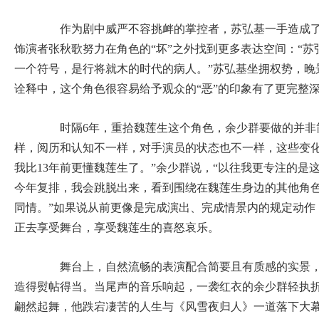
作为剧中威严不容挑衅的掌控者，苏弘基一手造成了
饰演者张秋歌努力在角色的“坏”之外找到更多表达空间：“
一个符号，是行将就木的时代的病人。”苏弘基坐拥权势，晚
诠释中，这个角色很容易给予观众的“恶”的印象有了更完整
时隔6年，重拾魏莲生这个角色，余少群要做的并非简
样，阅历和认知不一样，对手演员的状态也不一样，这些变
我比13年前更懂魏莲生了。”余少群说，“以往我更专注的是
今年复排，我会跳脱出来，看到围绕在魏莲生身边的其他角
同情。”如果说从前更像是完成演出、完成情景内的规定动作
正去享受舞台，享受魏莲生的喜怒哀乐。
舞台上，自然流畅的表演配合简要且有质感的实景，
造得熨帖得当。当尾声的音乐响起，一袭红衣的余少群轻执
翩然起舞，他跌宕凄苦的人生与《风雪夜归人》一道落下大幕