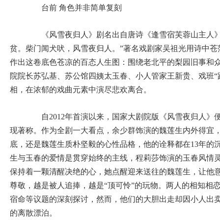
台前 角色并非简单复刻
《风雪夜归人》剧名出自唐诗《逢雪宿芙蓉山主人》
贫。柴门闻犬吠，风雪夜归人。”著名戏剧家吴祖光用诗中苍茫
作出这卷底色苍凉的百态人生图：围绕老北平的梨园旧事和
院院长苏弘基、苏公馆四姨太玉春、小人管家王新贵、戏班“
相，在浓郁的戏曲元素中演尽悲欢离合。
自2012年首演以来，国家大剧院版《风雪夜归人》
现著称。作为全剧一大看点，余少群饰演的魏莲生内外得宜
底，还是魏莲生质朴坚毅的心性品格，他的诠释都在13年的
生与玉春的爱情是贯穿始终的主线，程莉莎饰演的玉春风情
保持着一颗清醒决绝的心，她点醒迎来送往的魏莲生，让他
尊敬，越是被人追捧，越是“顶可怜”的玩物。两人的相知相
宿命等议题的深刻探讨，然而，他们的大胆出走却因小人出卖
的离散漂泊。