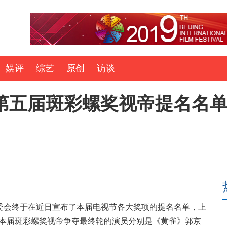
娱评
综艺
原创
访谈
夜第五届斑彩螺奖视帝提名名
会终于在近日宣布了本届电视节各大奖项的提名名单，上
围本届斑彩螺奖视帝争夺最终轮的演员分别是《黄雀》郭京