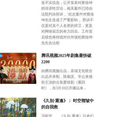
造不实信息，公开发表对蔡徐坤
的诽谤性言论，相关案件已经由
法院判决胜诉，“此次案件对蔡徐
坤先生造成了严重影响， 胜诉不
仅是对其个人名誉的捍卫，更是
对网络谣言的有力回击。工作室
后续也将持续对任何侵犯蔡徐坤
先生合法权
腾讯视频2025年剧集最快破
2200
由腾讯视频出品，喜瑞文化联合
出品并承制，陈都灵、辛云来领
衔主演的古装爱情剧《雁回
时》，自3月18日开播以来，
《久别·重逢》： 时空褶皱中
的自我救
冯新平 《久别·重逢》以奇幻