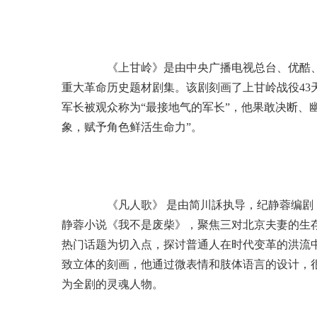
《上甘岭》是由中央广播电视总台、优酷、
重大革命历史题材剧集。该剧刻画了上甘岭战役43
军长被观众称为“最接地气的军长”，他果敢决断、
象，赋予角色鲜活生命力”。
《凡人歌》 是由简川訸执导，纪静蓉编剧
静蓉小说《我不是废柴》，聚焦三对北京夫妻的生存困
热门话题为切入点，探讨普通人在时代变革的洪流
致立体的刻画，他通过微表情和肢体语言的设计，
为全剧的灵魂人物。