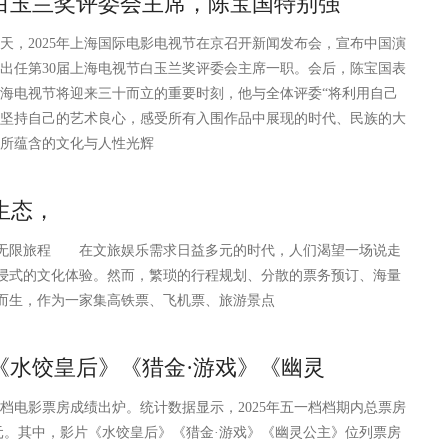
白玉兰奖评委会主席，陈宝国特别强
2025年上海国际电影电视节在京召开新闻发布会，宣布中国演
出任第30届上海电视节白玉兰奖评委会主席一职。会后，陈宝国表
海电视节将迎来三十而立的重要时刻，他与全体评委“将利用自己
坚持自己的艺术良心，感受所有入围作品中展现的时代、民族的大
所蕴含的文化与人性光辉
生态，
无限旅程 在文旅娱乐需求日益多元的时代，人们渴望一场说走
浸式的文化体验。然而，繁琐的行程规划、分散的票务预订、海量
而生，作为一家集高铁票、飞机票、旅游景点
《水饺皇后》《猎金·游戏》《幽灵
影票房成绩出炉。统计数据显示，2025年五一档档期内总票房
亿元。其中，影片《水饺皇后》《猎金·游戏》《幽灵公主》位列票房