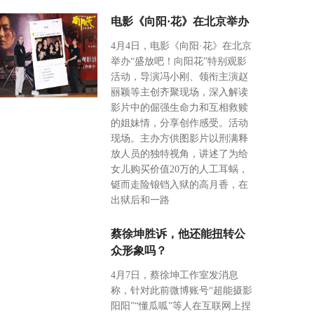
电影《向阳·花》在北京举办
4月4日，电影《向阳·花》在北京
举办“盛放吧！向阳花”特别观影
活动，导演冯小刚、领衔主演赵
丽颖等主创齐聚现场，深入解读
影片中的倔强生命力和互相救赎
的姐妹情，分享创作感受。活动
现场。主办方供图影片以刑满释
放人员的独特视角，讲述了为给
女儿购买价值20万的人工耳蜗，
铤而走险锒铛入狱的高月香，在
出狱后和一路
蔡徐坤胜诉，他还能扭转公
众形象吗？
4月7日，蔡徐坤工作室发消息
称，针对此前微博账号“超能摄影
阳阳”“懂瓜呱”等人在互联网上捏