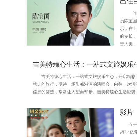
出任
昨天，
员陈宝国
示，在上
的专长，
善大美，
吉美特臻心生活：一站式文旅娱乐
吉美特臻心生活：一站式文旅娱乐生态，开启精彩
就走的旅行，期待一场酣畅淋漓的演唱会，向往一次沉
信息的筛选，常常让人望而却步。吉美特臻心生活应势
影片
五一档电
超7.4