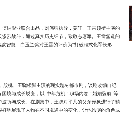
博纳影业联合出品，刘伟强执导，黄轩、王雷领衔主演的
天惨烈战斗，通过真实历史细节，致敬志愿军。王雷塑造的
幽默智慧，白玉兰奖对王雷的评价为“打破程式化军长形
，殷桃、王骁领衔主演的现实题材都市剧，该剧改编自纪
境与成长蜕变，以“中年危机”“职场内卷”“婚姻裂痕”等
中波折与成长。在剧集中，王骁对平凡的父亲形象进行了精
很好地展现了人物在不同境遇中的变化，让他饰演的角色成