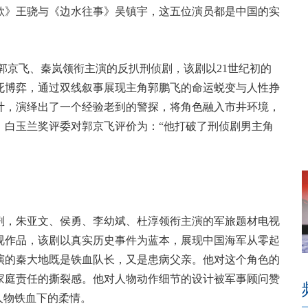
歌》王骁与《边水往事》吴镇宇，这五位演员都是中国的实
京飞、秦岚领衔主演的反扒刑侦剧，该剧以21世纪初的
死博弈，通过双线叙事展现主角郭鹏飞的命运蜕变与人性挣
计，演绎出了一个经验老到的警探，将角色融入市井环境，
。白玉兰奖评委对郭京飞评价为：“他打破了刑侦剧男主角
，朱亚文、侯勇、李幼斌、杜淳领衔主演的军旅题材电视
视作品，该剧以真实历史事件为蓝本，展现中国海军从零起
演的秦大地既是铁血队长，又是患病父亲。他对这个角色的
家庭责任的撕裂感。他对人物动作细节的设计被军事顾问赞
人物铁血下的柔情。