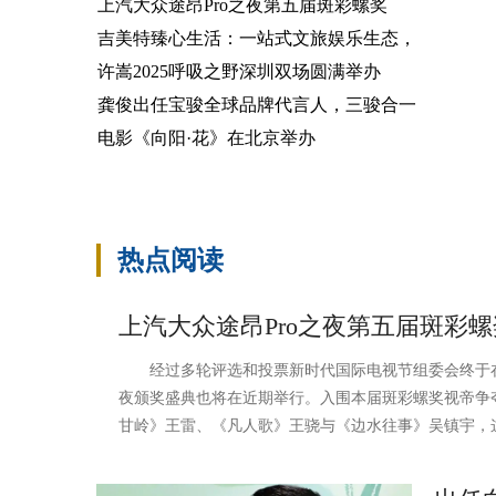
上汽大众途昂Pro之夜第五届斑彩螺奖
吉美特臻心生活：一站式文旅娱乐生态，
许嵩2025呼吸之野深圳双场圆满举办
龚俊出任宝骏全球品牌代言人，三骏合一
电影《向阳·花》在北京举办
热点阅读
上汽大众途昂Pro之夜第五届斑彩螺
经过多轮评选和投票新时代国际电视节组委会终于在近
夜颁奖盛典也将在近期举行。入围本届斑彩螺奖视帝争
甘岭》王雷、《凡人歌》王骁与《边水往事》吴镇宇