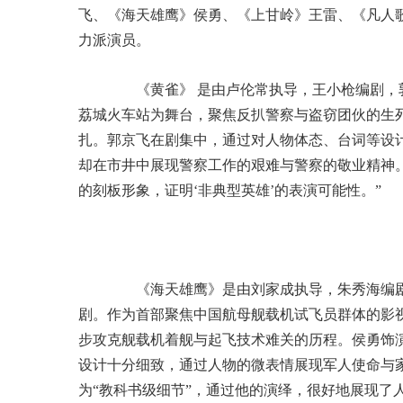
飞、《海天雄鹰》侯勇、《上甘岭》王雷、《凡人
力派演员。
《黄雀》 是由卢伦常执导，王小枪编剧，郭
荔城火车站为舞台，聚焦反扒警察与盗窃团伙的生
扎。郭京飞在剧集中，通过对人物体态、台词等设
却在市井中展现警察工作的艰难与警察的敬业精神
的刻板形象，证明‘非典型英雄’的表演可能性。”
《海天雄鹰》是由刘家成执导，朱秀海编剧
剧。作为首部聚焦中国航母舰载机试飞员群体的影
步攻克舰载机着舰与起飞技术难关的历程。侯勇饰
设计十分细致，通过人物的微表情展现军人使命与
为“教科书级细节”，通过他的演绎，很好地展现了