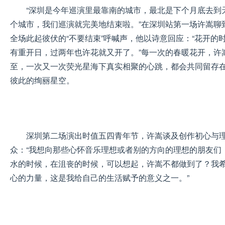
“深圳是今年巡演里最靠南的城市，最北是下个月底去到
个城市，我们巡演就完美地结束啦。”在深圳站第一场许嵩聊
全场此起彼伏的“不要结束”呼喊声，他以诗意回应：“花开的
有重开日，过两年也许花就又开了。”每一次的春暖花开，许
至，一次又一次荧光星海下真实相聚的心跳，都会共同留存
彼此的绚丽星空。
深圳第二场演出时值五四青年节，许嵩谈及创作初心与
众：“我想向那些心怀音乐理想或者别的方向的理想的朋友们
水的时候，在沮丧的时候，可以想起，许嵩不都做到了？我
心的力量，这是我给自己的生活赋予的意义之一。”