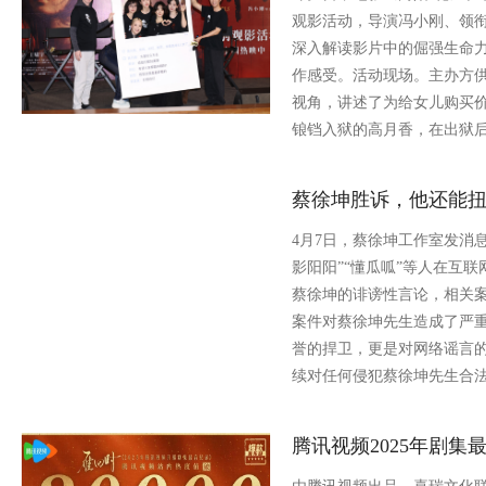
观影活动，导演冯小刚、领
深入解读影片中的倔强生命
作感受。活动现场。主办方
视角，讲述了为给女儿购买价
锒铛入狱的高月香，在出狱
蔡徐坤胜诉，他还能
4月7日，蔡徐坤工作室发消
影阳阳”“懂瓜呱”等人在互
蔡徐坤的诽谤性言论，相关案
案件对蔡徐坤先生造成了严重
誉的捍卫，更是对网络谣言
续对任何侵犯蔡徐坤先生合
腾讯视频2025年剧集最