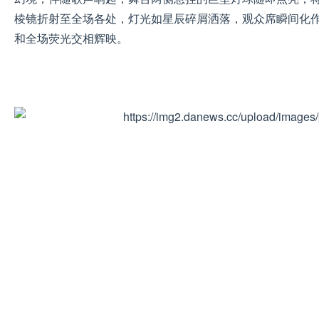
棱镜折射至全场各处，灯光如星辰碎屑洒落，观众席瞬间化
和全场荧光交相辉映。