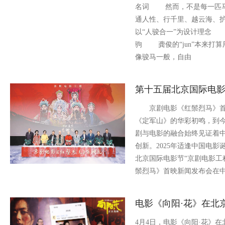
名词 然而，不是每一匹马
通人性、行千里、越云海、
以“人骏合一”为设计理念
驹 龚俊的“jun”本来打
像骏马一般，自由
第十五届北京国际电影
京剧电影《红鬃烈马》首映
《定军山》的华彩初鸣，到
剧与电影的融合始终见证着
创新。2025年适逢中国电影
北京国际电影节“京剧电影工
鬃烈马》首映新闻发布会在
电影《向阳·花》在北
4月4日，电影《向阳·花》在