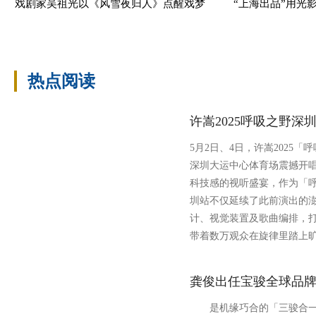
戏剧家吴祖光以《风雪夜归人》点醒戏梦
“上海出品”用光
热点阅读
许嵩2025呼吸之野深
5月2日、4日，许嵩2025
深圳大运中心体育场震撼开
科技感的视听盛宴，作为「
圳站不仅延续了此前演出的
计、视觉装置及歌曲编排，
带着数万观众在旋律里踏上
龚俊出任宝骏全球品
是机缘巧合的「三骏合一