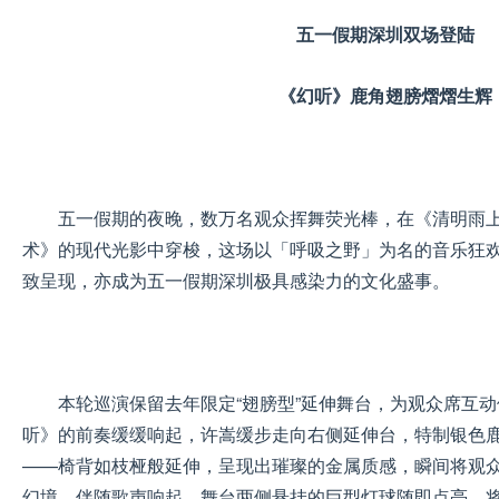
五一假
期深圳
双场登陆
《幻听》
鹿角翅膀
熠熠生辉
五一假期的夜晚，数万名观众挥舞荧光棒，在《清明雨
术》的现代光影中穿梭，这场以「呼吸之野」为名的音乐狂
致呈现，亦成为五一假期深圳极具感染力的文化盛事。
本轮巡演保留去年限定“翅膀型”延伸舞台，为观众席互
听》的前奏缓缓响起，许嵩缓步走向右侧延伸台，特制银色
——椅背如枝桠般延伸，呈现出璀璨的金属质感，瞬间将观众
幻境，伴随歌声响起，舞台两侧悬挂的巨型灯球随即点亮，