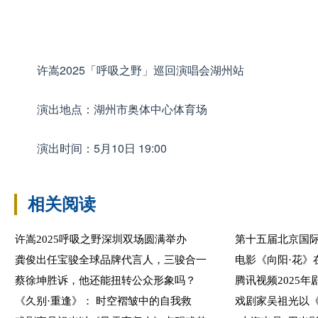
许嵩2025「呼吸之野」巡回演唱会湖州站
演出地点：湖州市奥体中心体育场
演出时间：5月10日 19:00
相关阅读
许嵩2025呼吸之野深圳双场圆满举办
第十五届北京国际
龚俊出任宝骏全球品牌代言人，三骏合一
电影《向阳·花》
蔡徐坤胜诉，他还能扭转公众形象吗？
腾讯视频2025年
《久别·重逢》： 时空褶皱中的自我救
戏剧家吴祖光以