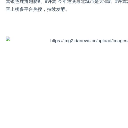
嵩银色鹿角翅膀#、#许嵩 今年巡演最北城市是天津#、#许
容上榜多平台热搜，持续发酵。