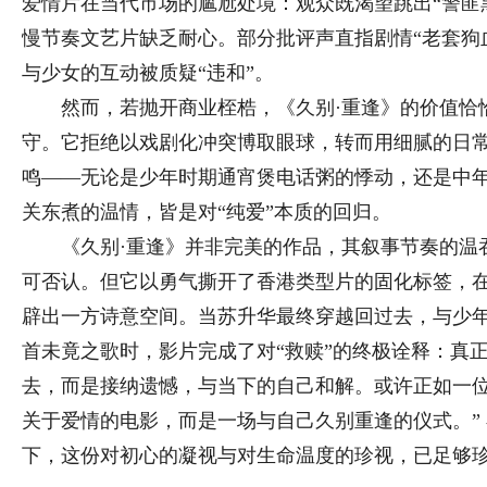
爱情片在当代市场的尴尬处境：观众既渴望跳出“警匪
慢节奏文艺片缺乏耐心。部分批评声直指剧情“老套狗
与少女的互动被质疑“违和”。
然而，若抛开商业桎梏，《久别·重逢》的价值恰恰
守。它拒绝以戏剧化冲突博取眼球，转而用细腻的日
鸣——无论是少年时期通宵煲电话粥的悸动，还是中
关东煮的温情，皆是对“纯爱”本质的回归。
《久别·重逢》并非完美的作品，其叙事节奏的温
可否认。但它以勇气撕开了香港类型片的固化标签，
辟出一方诗意空间。当苏升华最终穿越回过去，与少
首未竟之歌时，影片完成了对“救赎”的终极诠释：真
去，而是接纳遗憾，与当下的自己和解。或许正如一位
关于爱情的电影，而是一场与自己久别重逢的仪式。”
下，这份对初心的凝视与对生命温度的珍视，已足够