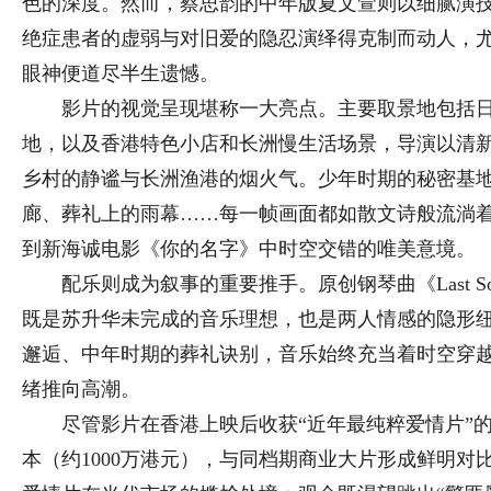
色的深度。然而，蔡思韵的中年版夏文萱则以细腻演
绝症患者的虚弱与对旧爱的隐忍演绎得克制而动人，
眼神便道尽半生遗憾。
影片的视觉呈现堪称一大亮点。主要取景地包括日
地，以及香港特色小店和长洲慢生活场景，导演以清
乡村的静谧与长洲渔港的烟火气。少年时期的秘密基
廊、葬礼上的雨幕……每一帧画面都如散文诗般流淌着
到新海诚电影《你的名字》中时空交错的唯美意境。
配乐则成为叙事的重要推手。原创钢琴曲《Last Song 
既是苏升华未完成的音乐理想，也是两人情感的隐形
邂逅、中年时期的葬礼诀别，音乐始终充当着时空穿越
绪推向高潮。
尽管影片在香港上映后收获“近年最纯粹爱情片”的
本（约1000万港元），与同档期商业大片形成鲜明对