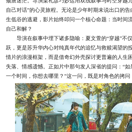
颓唐迷茫。导演梁礼彦巧妙运用双线叙事与时空穿越元
自己对话”的心灵旅程。无论是少年时期未说出口的告
生低谷的逃避，影片始终叩问一个核心命题：当时间
自己和解？
导演在叙事中埋下诸多隐喻：夏文萱的“穿越”不仅
跃，更是苏升华内心对纯真年代的追忆与救赎渴望的
情片的浪漫框架，而是借奇幻外壳探讨更普遍的人生
失落、情感遗憾。正如片中那句发人深省的提问：“如
一个时间，你想去哪里？”这一问，既是对角色的拷问