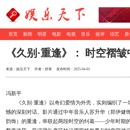
首页
新闻
明星
电影
电视
音乐
娱评
综艺
原
《久别·重逢》： 时空褶
来源：娱乐天下 作者：舒苒 发布时间：2025-04-01
冯新平
《久别·重逢》以奇幻爱情为外壳，实则编织了一
憾的深刻对话。影片通过中年音乐人苏升华（郑伊健
韵饰）的重逢，串联起两段时空的纠葛——少年时期