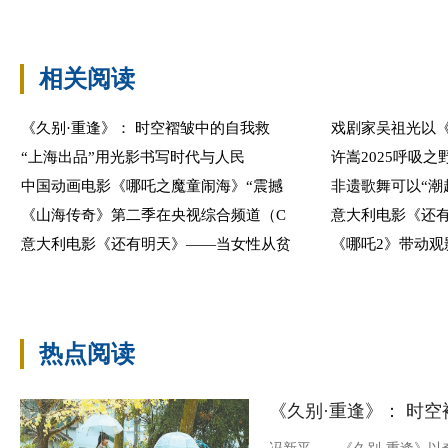
相关阅读
《久别·重逢》： 时空褶皱中的自我救
戏剧家吴祖光以
“上海出品”用光影书写时代与人民
许嵩2025呼吸
中国动画电影《哪吒之魔童闹海》“震撼
非遗歌舞可以“潮
《山海传奇》第二季在央视综合频道（C
意大利电影《还
意大利电影《还有明天》——当女性从贫
《哪吒2》带动观
热点阅读
《久别·重逢》： 时