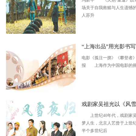
冯新平 《久别·重逢》以
场关于自我救赎与人生遗憾
人苏升
“上海出品”用光影书
电影《孤注一掷》《攀登者》
报 上海作为中国电影的摇
戏剧家吴祖光以《风
上世纪40年代，戏剧家吴
梦人生，北京人艺曾于上世纪
半个多世纪后