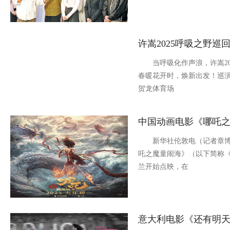
许嵩2025呼吸之野巡
当呼吸化作声浪，许嵩20
春暖花开时，焕新出发！巡演
贺龙体育场
中国动画电影《哪吒之
新华社伦敦电（记者章博
吒之魔童闹海》（以下简称《
兰开始点映，在
意大利电影《还有明