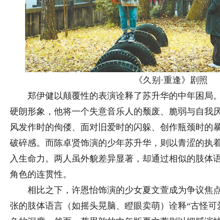
《久别·重逢》剧照
郑伊健以颠覆性的表演诠释了苏升华的中年困局。
硬朗形象，他将一个失意音乐人的颓废、脆弱与自我
风发作时的佝偻、面对旧爱时的闪躲、创作瓶颈时的
破碎感。而陈卓贤饰演的少年苏升华，则以青涩的执
入生命力。两人虽外貌差异显著，却通过相似的肢体
角色的连贯性。
相比之下，许恩怡饰演的少女夏文萱成为争议焦点
张的肢体语言（如摇头晃脑、瞪眼卖萌）诠释“古怪可