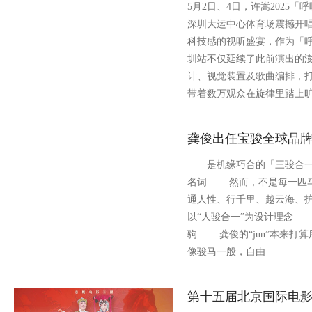
5月2日、4日，许嵩2025
深圳大运中心体育场震撼开
科技感的视听盛宴，作为「
圳站不仅延续了此前演出的
计、视觉装置及歌曲编排，
带着数万观众在旋律里踏上
龚俊出任宝骏全球品
是机缘巧合的「三骏合一
名词 然而，不是每一匹马
通人性、行千里、越云海、
以“人骏合一”为设计理念
驹 龚俊的“jun”本来打
像骏马一般，自由
第十五届北京国际电影