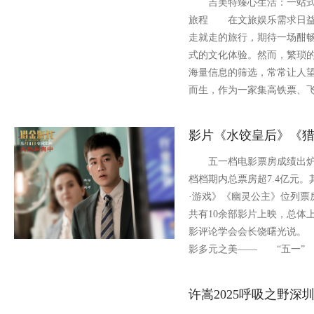
吉美特臻心生活：一站式
旅程 在文旅娱乐需求日益
走就走的旅行，期待一场酣
式的文化体验。然而，繁琐
海量信息的筛选，常常让人
而生，作为一家集高铁票、
影片《水饺皇后》《猎
五一档电影票房成绩出炉。
档档期内总票房超7.4亿元
·游戏》《幽灵公主》位列
共有10余部影片上映，总体
影评论学会会长饶曙光说。
影多元之美—— “五一”
许嵩2025呼吸之野深