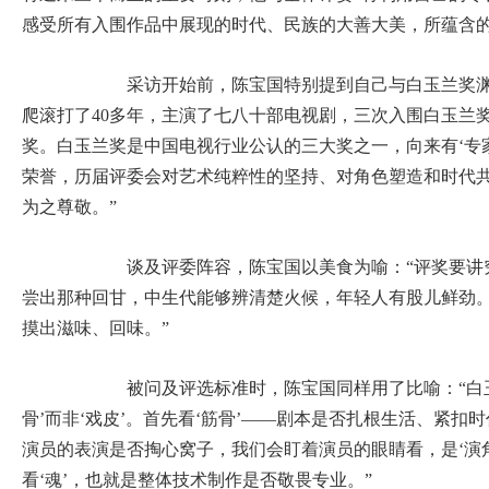
感受所有入围作品中展现的时代、民族的大善大美，所蕴含的
采访开始前，陈宝国特别提到自己与白玉兰奖渊源
爬滚打了40多年，主演了七八十部电视剧，三次入围白玉兰
奖。白玉兰奖是中国电视行业公认的三大奖之一，向来有‘专
荣誉，历届评委会对艺术纯粹性的坚持、对角色塑造和时代
为之尊敬。”
谈及评委阵容，陈宝国以美食为喻：“评奖要讲究
尝出那种回甘，中生代能够辨清楚火候，年轻人有股儿鲜劲
摸出滋味、回味。”
被问及评选标准时，陈宝国同样用了比喻：“白玉
骨’而非‘戏皮’。首先看‘筋骨’——剧本是否扎根生活、紧扣时
演员的表演是否掏心窝子，我们会盯着演员的眼睛看，是‘演角
看‘魂’，也就是整体技术制作是否敬畏专业。”